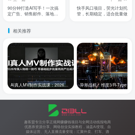
90分钟打造AI写手！一次搞
快手风口项目，荧光计划托
定广告、销售邮件、落地页
管，长期稳定，适合批量做
【原创双语字幕】
相关推荐
AI真人MV制作实战课：2026专属人物统一技巧，零基础起步批量高效产出成片
趣客盟专注分享正规网赚赚钱项目与全网活动线报电商
优惠券资源分享、网络创业实操教程，涵盖AI变现、自
媒体运营、无人直播流量变现；汇聚外卖、打车、酒