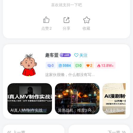
喜欢就支持一下吧
点赞
2
分享
收藏
趣客盟
关注
0
5984
0
2
13.8W+
这家伙很懒，什么都没有写...
AI真人MV制作实战课：2026专属人物统一技巧，零基础起步批量高效产出成片
异形战机：维度3/R-Type Dimensions III
上一篇
下一篇