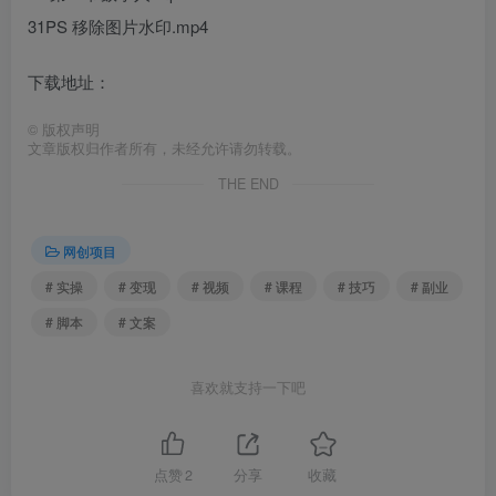
31PS 移除图片水印.mp4
下载地址：
©
版权声明
文章版权归作者所有，未经允许请勿转载。
THE END
网创项目
# 实操
# 变现
# 视频
# 课程
# 技巧
# 副业
# 脚本
# 文案
喜欢就支持一下吧
点赞
2
分享
收藏