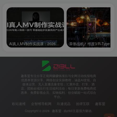
AI真人MV制作实战课：2026专属人物统一技巧，零基础起步批量高效产出成片
趣客盟专注分享正规网赚赚钱项目与全网活动线报电商
优惠券资源分享、网络创业实操教程，涵盖AI变现、自
媒体运营、无人直播流量变现；汇聚外卖、打车、酒
店、团购全域出行生活福利活动；每日更新免费电商优
惠券、免费影视会员、实物福利、创业赋能一站式综合
平台。
欧站速维
企智维导航网
玖速优品
拾肆互联
趣客盟
Copyright © 2026 ·
趣客盟
· 由
zibll主题
强力驱动.