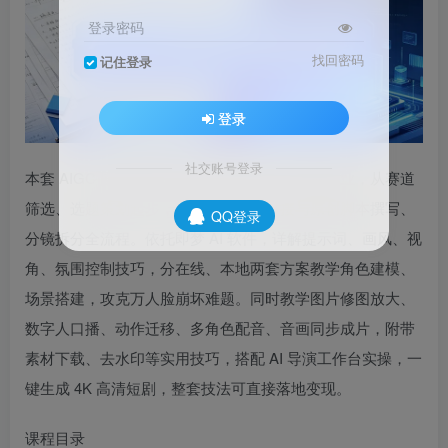
登录密码
找回密码
记住登录
登录
社交账号登录
本套 AIGC 剧情短剧课程主打零基础入局短剧副业，从赛道
筛选、选题策划起步，讲解剧本资源对接与原创脚本撰写、
QQ登录
分镜拆分全流程。依托即梦 AI 软件，详解提示词、画风、视
角、氛围控制技巧，分在线、本地两套方案教学角色建模、
场景搭建，攻克万人脸崩坏难题。同时教学图片修图放大、
数字人口播、动作迁移、多角色配音、音画同步成片，附带
素材下载、去水印等实用技巧，搭配 AI 导演工作台实操，一
键生成 4K 高清短剧，整套技法可直接落地变现。
课程目录