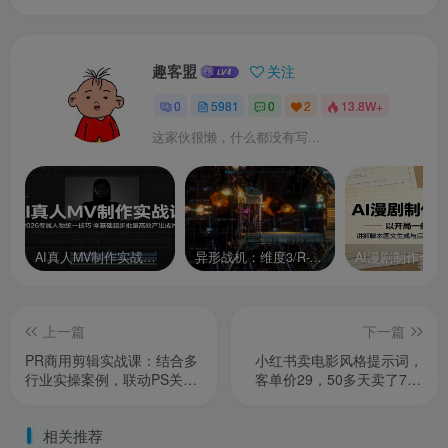
趣客盟
关注
0
5981
0
2
13.8W+
这家伙很懒，什么都没有写...
AI真人MV制作实战课：2026专属人物统一技巧，零基础起步批量高效产出成片
异形战机：维度3/R-Type Dimensions III
上一篇
下一篇
PR商用剪辑实战课：结合多
小红书卖电影风格提示词，
行业实操案例，联动PS关键
客单价29，50多天卖了790
帧速成接单剪辑功底
单，小白直接抄作业！
相关推荐