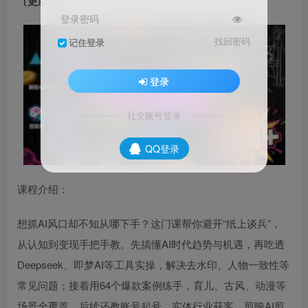
（更新5月）
登录密码
找回密码
记住登录
登录
社交账号登录
QQ登录
课程介绍：
想抓AI风口却不知从哪下手？这门课帮你避开“纸上谈兵”，
从认知到变现手把手教。先搞懂AI时代趋势与机遇，再吃透
Deepseek、即梦AI等工具实操，解决去水印、人物一致性等
常见问题；接着用64个爆款案例练手，育儿、古风、动漫等
场景全覆盖。后续还教账号起号、实体行业获客、剪映AI剪