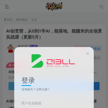
首页
网创项目
正文
AI创变营，从0到1学AI，能落地、能賺米的全场景
实战课（更新5月）
趣客盟
关注
私信
2个月前更新
100
2
免费资源
AI创变营，从0到1学AI，能落地、能賺米的全场景实战课（更新5月）
登录
此内容为免费资源，请登录后查看
登录查看
没有账号？立即注册
AI创变营，从0到1学AI，能落地、能賺米的全场景实战课
用户名或邮箱