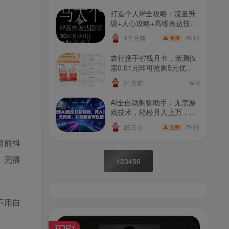
打造个人IP全攻略：流量升
级+人心攻略+高维表达技巧
深度解析课
17
1个月前
免费
农行携手省钱月卡，亲测仅
需0.01元即可抢购5元优惠
月卡！
21天前
9
AI全自动购物助手：无需游
戏技术，轻松月入上万，低
投入扫货捡漏，赚钱无压
16
26天前
免费
力！
目前抖
、完播
123456
不用自
TOP1