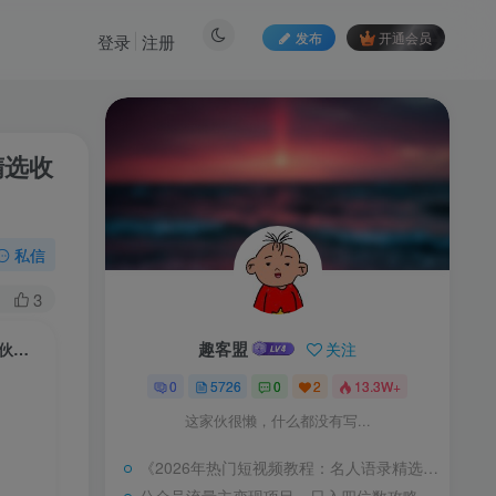
发布
开通会员
登录
注册
精选收
私信
3
趣客盟
关注
抖音24W粉丝博主的人物志解说教学，从内容打磨到流量变现，解锁抖音伙伴计划+精选收益双份收益
0
5726
0
2
13.3W+
这家伙很懒，什么都没有写...
《2026年热门短视频教程：名人语录精选，涨粉变现秘诀一网打尽》