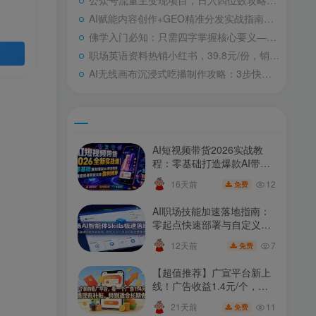
公众号流量主变现项目，日入四位数攻略：普通人轻松上手，8月最新变现技巧揭秘
AI赋能内容创作+GEO精准分发实战指南：解锁AI量产SOP与高效分发策略【白皮书】
佛学入门必知：只需四字掌握核心要义——佛学精粹初探
职场英语资料热销小红书，39.8元/份，销量突破2万份，新手轻松上手教程
AI无线画布沉浸式吃播制作攻略：3步快速上手，保姆级教程，无线画布工作流详解
AI短视频带货2026实战教
程：零基础打造爆款AI带货
视频，解锁短视频盈利全流
12
16天前
免费
程秘诀
AI职场技能加速落地指南：
零起点快速部署与自定义封
装，全流程实操课程
7
12天前
免费
【超值推荐】广宣平台新上
线！广告收益1.4元/个，提
现补贴福利大，长期运营更
11
21天前
免费
赚钱！🔍揭秘💰