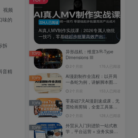
、视频
口味的
224人已阅读
AI真人MV制作实战课：2026专属人物统
一技巧，零基础起步批量高效产出...
标拆
异形战机：维度3/R-Type
TOP2
。
Dimensions III
2个月前
176人已阅读
抖音精
AI漫剧制作全流程：以开局
TOP3
一条蛇为例，讲解脚本图文
生成与后期剪辑完整创作流
2个月前
153人已阅读
程
零基础7天AI漫剧速成课，无
TOP4
需绘画剪辑，全套工具落地
教学，轻松实现漫剧账号稳
2个月前
128人已阅读
定变现
外贸从入门到进阶一站式教
TOP5
学，平台运营 + 业务实操结
合，实现业绩稳步增长