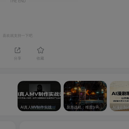
THE END
喜欢就支持一下吧
分享
收藏
AI真人MV制作实战课：2026专属人物统一技巧，零基础起步批量高效产出成片
异形战机：维度3/R-Type Dimensions III