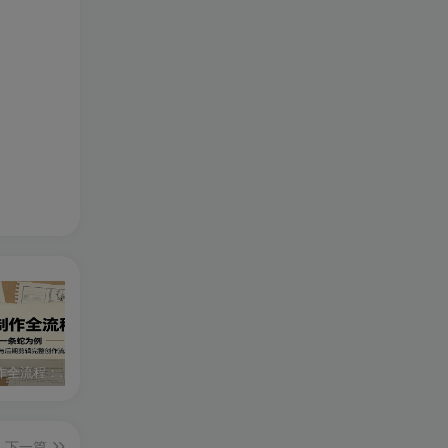
AI漫剧制作全流程：以开局一条蛇为例，讲解脚本图文生成与后期剪辑完整创作流程
零基础7天AI漫剧速成课，无需绘画剪辑，全套工具落地教学，轻松实现漫剧账号稳定变现
外贸从入门到进阶一站式教学，平台运营 + 业务实操结合，实现业绩稳步增长
下一篇