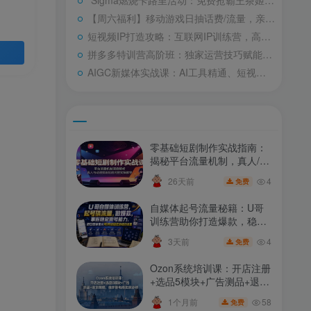
“Sigma燃烧卡路里活动：免费抢霸王茶姬/必胜客等美食优惠”
【周六福利】移动游戏日抽话费/流量，亲测5元话费速领！
短视频IP打造攻略：互联网IP训练营，高效内容创作与运营策略
拼多多特训营高阶班：独家运营技巧赋能，助你突破业绩瓶颈（更新至260805）
AIGC新媒体实战课：AI工具精通、短视频全流程制作攻略、主流绘图软件实战技巧、数字人商业视频落地教学
零基础短剧制作实战指南：
揭秘平台流量机制，真人/动
漫插画短剧全流程实操教学
4
26天前
免费
自媒体起号流量秘籍：U哥
训练营助你打造爆款，稳定
增收，掌握自媒体运营之道
4
3天前
免费
Ozon系统培训课：开店注册
+选品5模块+广告测品+退货
策略，俄罗斯电商卖家必修
58
1个月前
免费