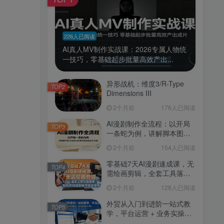
226人已阅读
AI真人MV制作实战课：2026专属人物统
一技巧，零基础起步批量高效产出...
异形战机：维度3/R-Type
TOP2
Dimensions III
2个月前
176人已阅读
AI漫剧制作全流程：以开局
TOP3
一条蛇为例，讲解脚本图文
生成与后期剪辑完整创作流
2个月前
154人已阅读
程
零基础7天AI漫剧速成课，无
TOP4
需绘画剪辑，全套工具落地
教学，轻松实现漫剧账号稳
2个月前
128人已阅读
定变现
外贸从入门到进阶一站式教
TOP5
学，平台运营 + 业务实操结
合，实现业绩稳步增长