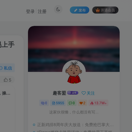
发布
开通会员
登录
注册
易上手
私信
5
趣客盟
关注
三款游戏全自动搬砖项目，全程无人值守、绿色稳定，轻松实现日入1k+，操作简单易上手【揭秘】
0
5955
0
2
13.7W+
这家伙很懒，什么都没有写...
正新鸡排8周年庆大放送：免费抢巴掌大鸡排，限时尊享！