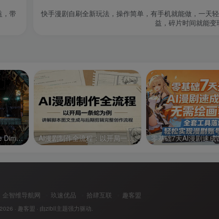
益，带
快手漫剧自刷全新玩法，操作简单，有手机就能做，一天轻松5
益，碎片时间就能变
异形战机：维度3/R-Type Dimensions III
AI漫剧制作全流程：以开局一条蛇为例，讲解脚本图文生成与后期剪辑完整创作流程
企智维导航网
玖速优品
拾肆互联
趣客盟
 2026 ·
趣客盟
· 由
zibll主题
强力驱动.