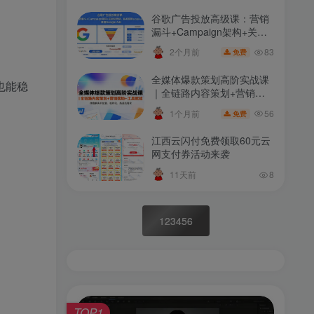
谷歌广告投放高级课：营销
漏斗+Campaign架构+关键
词策略，系统掌握Google
83
2个月前
免费
Ads
全媒体爆款策划高阶实战课
也能稳
｜全链路内容策划+营销落
地+工具赋能，彻底解决不
56
1个月前
免费
起量、低转化、低成交难题
江西云闪付免费领取60元云
网支付券活动来袭
11天前
8
123456
TOP1