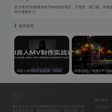
某大佬5月初最新海外Tiktok拉新项目，不囤货、低门槛、高收
你出海撸美刀
相关推荐
AI真人MV制作实战课：2026专属人物统一技巧，零基础起步批量高效产出成片
欧站速维
趣客盟专注分享正规网赚赚钱项目与全网活动线报电商
Copyright ©
优惠券资源分享、网络创业实操教程，涵盖AI变现、自