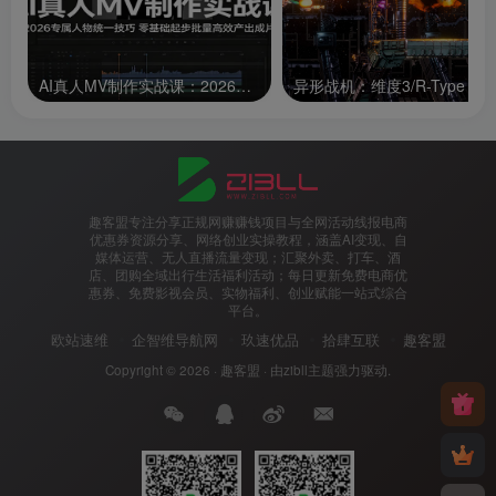
AI真人MV制作实战课：2026专属人物统一技巧，零基础起步批量高效产出成片
趣客盟专注分享正规网赚赚钱项目与全网活动线报电商
优惠券资源分享、网络创业实操教程，涵盖AI变现、自
媒体运营、无人直播流量变现；汇聚外卖、打车、酒
店、团购全域出行生活福利活动；每日更新免费电商优
惠券、免费影视会员、实物福利、创业赋能一站式综合
平台。
欧站速维
企智维导航网
玖速优品
拾肆互联
趣客盟
Copyright © 2026 ·
趣客盟
· 由
zibll主题
强力驱动.