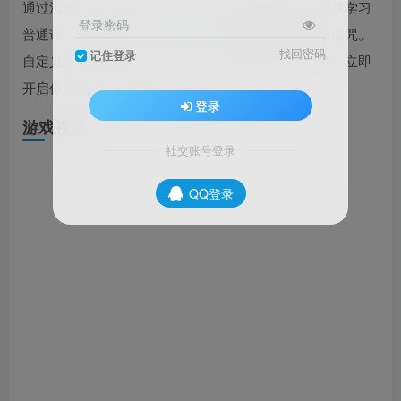
通过沉浸式任务、互动对话和基于间隔重复的战斗挑战学习
登录密码
普通话。通过掌握中文，帮助一位年轻英雄解除魔法诅咒。
找回密码
记住登录
自定义你的学习体验，探索一个充满独特角色的世界。立即
开启你的语言学习之旅！
登录
游戏视频
社交账号登录
QQ登录