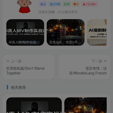
0
5726
0
2
13.3W+
这家伙很懒，什么都没有写...
AI真人MV制作实战课：2026专属人物统一技巧，零基础起步批量高效产出成片
异形战机：维度3/R-Type Dimensions III
上一篇
下一篇
饥荒联机版/Don't Starve
语言奇境：法
Together
语/WonderLang French
相关推荐