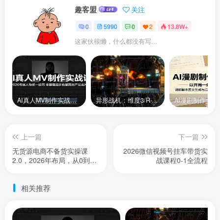
趣客盟
关注
0
5990
0
2
13.8W+
这家伙很懒，什么都没有写...
AI真人MV制作实战课：2026专属人物统一技巧，零基础起步批量高效产出成片
异形战机：维度3/R-Type Dimensions III
上一篇
下一篇
无货源电商不备货实操课
2026微信视频号挂车带货实
2.0，2026年布局，从0到1
战课程0-1全流程
全网最低10%费比全链路打
法【更新26年5月19日】
相关推荐