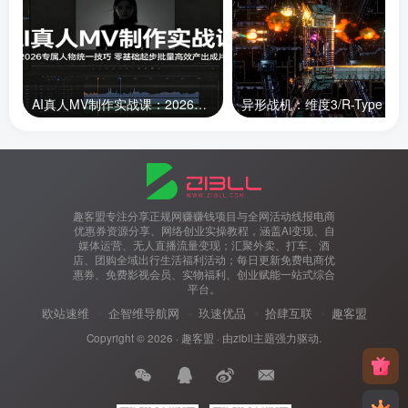
AI真人MV制作实战课：2026专属人物统一技巧，零基础起步批量高效产出成片
趣客盟专注分享正规网赚赚钱项目与全网活动线报电商
优惠券资源分享、网络创业实操教程，涵盖AI变现、自
媒体运营、无人直播流量变现；汇聚外卖、打车、酒
店、团购全域出行生活福利活动；每日更新免费电商优
惠券、免费影视会员、实物福利、创业赋能一站式综合
平台。
欧站速维
企智维导航网
玖速优品
拾肆互联
趣客盟
Copyright © 2026 ·
趣客盟
· 由
zibll主题
强力驱动.