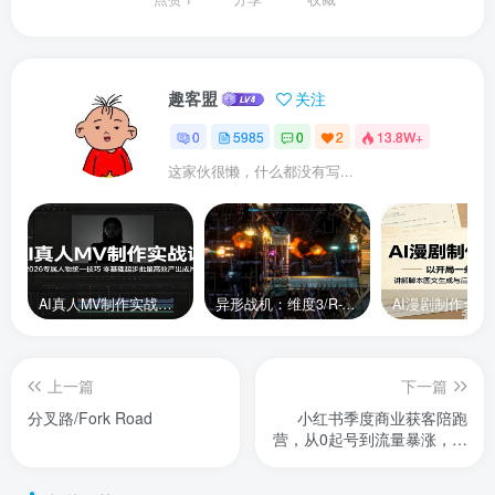
趣客盟
关注
0
5985
0
2
13.8W+
这家伙很懒，什么都没有写...
AI真人MV制作实战课：2026专属人物统一技巧，零基础起步批量高效产出成片
异形战机：维度3/R-Type Dimensions III
上一篇
下一篇
分叉路/Fork Road
小红书季度商业获客陪跑
营，从0起号到流量暴涨，帮
你把生意放大10倍