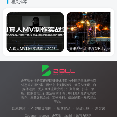
相关推荐
AI真人MV制作实战课：2026专属人物统一技巧，零基础起步批量高效产出成片
趣客盟专注分享正规网赚赚钱项目与全网活动线报电商
优惠券资源分享、网络创业实操教程，涵盖AI变现、自
媒体运营、无人直播流量变现；汇聚外卖、打车、酒
店、团购全域出行生活福利活动；每日更新免费电商优
惠券、免费影视会员、实物福利、创业赋能一站式综合
平台。
欧站速维
企智维导航网
玖速优品
拾肆互联
趣客盟
Copyright © 2026 ·
趣客盟
· 由
zibll主题
强力驱动.