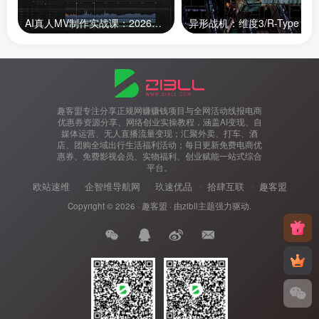
AI真人MV制作实战课：2026专属人物统一技巧，零基础起步批量高效产出成片
趣客盟专注分享正规网赚赚钱项目与全网活动线报电商
优惠券资源分享、网络创业实操教程，涵盖AI变现、自
媒体运营、无人直播流量变现；汇聚外卖、打车、酒
店、团购全域出行生活福利活动；每日更新免费电商优
惠券、免费影视会员、实物福利、创业赋能一站式综合
平台。
欧站速维
企智维导航网
玖速优品
拾肆互联
趣客盟
Copyright © 2026 ·
趣客盟
· 由
zibll主题
强力驱动.