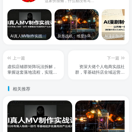
这家伙很懒，什么都没有写...
AI真人MV制作实战课：2026专属人物统一技巧，零基础起步批量高效产出成片
异形战机：维度3/R-Type Dimensions III
上一篇
下一篇
虚拟店铺群矩阵玩法拆解，
资深大佬个人电商实战社
掌握这套落地流程，实现长
群，零基础抖店全域运营，
期稳定日入1K收益【揭秘】
无货源起店付费投放，全套
落地玩法
相关推荐