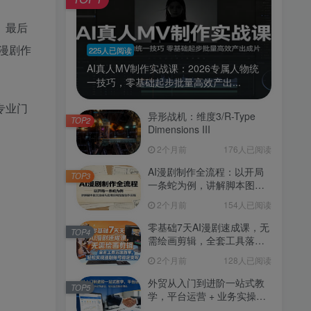
。最后
漫剧作
225人已阅读
AI真人MV制作实战课：2026专属人物统
一技巧，零基础起步批量高效产出...
专业门
异形战机：维度3/R-Type
TOP2
Dimensions III
2个月前
176人已阅读
AI漫剧制作全流程：以开局
TOP3
一条蛇为例，讲解脚本图文
生成与后期剪辑完整创作流
2个月前
154人已阅读
程
零基础7天AI漫剧速成课，无
TOP4
需绘画剪辑，全套工具落地
教学，轻松实现漫剧账号稳
2个月前
128人已阅读
定变现
外贸从入门到进阶一站式教
TOP5
学，平台运营 + 业务实操结
合，实现业绩稳步增长