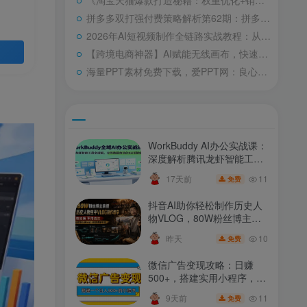
《淘宝天猫爆款打造秘籍：权重优化+销量破零+多维策略，全周期起量投产实操教程第85期》
拼多多双打强付费策略解析第62期：拼多多原创店铺启动技术，稳定权重高回报率秘籍
2026年AI短视频制作全链路实战教程：从账号搭建到爆款内容，精通AI创作、数字人及带货盈利技巧
【跨境电商神器】AI赋能无线画布，快速制作宣传视频：四步打造，上手无忧，优化工作流全攻略
海量PPT素材免费下载，爱PPT网：良心办公站，每日更新，分类齐全，免注册畅享！
WorkBuddy AI办公实战课：
深度解析腾讯龙虾智能工
具，文件数据自动化Skill实
11
17天前
免费
操教程
抖音AI助你轻松制作历史人
物VLOG，80W粉丝博主教
学，无需拍摄露脸，解锁伙
10
昨天
免费
伴计划+精选收益攻略
微信广告变现攻略：日赚
500+，搭建实用小程序，客
户长效忠诚，躺赢广告收益
11
9天前
免费
秘籍【SEO优化版】