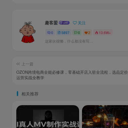
趣客盟
关注
0
5897
0
2
13.6W+
这家伙很懒，什么都没有写...
上一篇
OZON跨境电商全能必修课，零基础开店入驻全流程，选品定
运营实战全教学
相关推荐