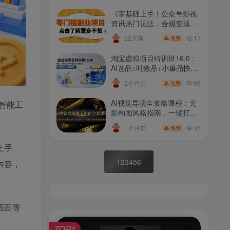
《零基础上手！公众号影视
资讯热门玩法，合规变现，
月入过万轻松实现》
17
22天前
免费
淘宝虚拟项目特训班16.0：
AI选品+时效品+小爆品快速
起店，打造自动盈利店铺
99
2个月前
免费
AI视觉导演全攻略课程：光
智能工
影构图风格指南，一键打造
电影级影视画面技巧教学
15
1个月前
免费
上手
123456
内容，
画面等
TOP1