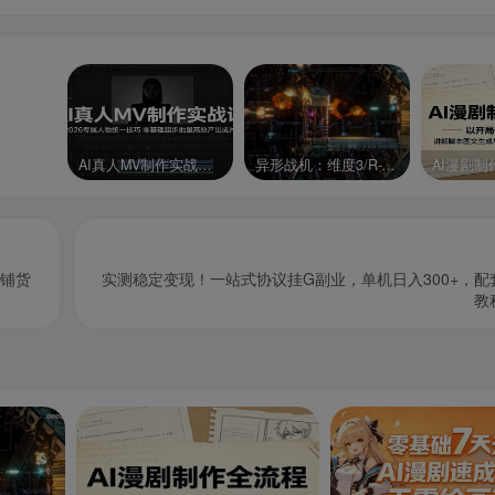
AI真人MV制作实战课：2026专属人物统一技巧，零基础起步批量高效产出成片
异形战机：维度3/R-Type Dimensions III
价铺货
实测稳定变现！一站式协议挂G副业，单机日入300+，配
教