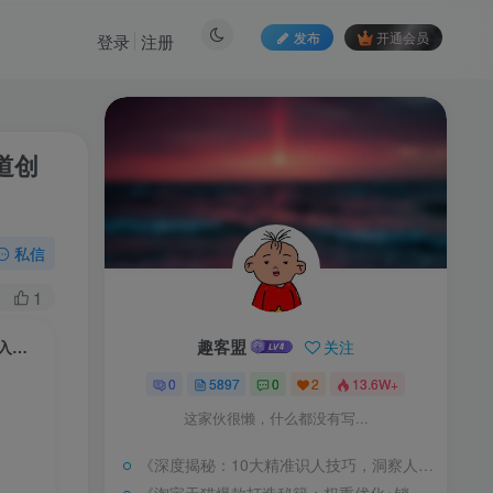
发布
开通会员
登录
注册
道创
私信
1
趣客盟
关注
热门3D漫剧制作实战课，剧本创作+分镜生成+批量出片+后期剪辑，轻松入局流量赛道创作变现
0
5897
0
2
13.6W+
这家伙很懒，什么都没有写...
《深度揭秘：10大精准识人技巧，洞察人心必备》