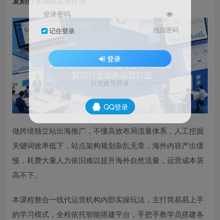
复刻行业成熟运营打法
登录密码
找回密码
记住登录
登录
社交账号登录
QQ登录
做跨境独立站出海推广，不懂高效布局流量体系，人工挖掘
关键词效率低下，站点架构规划杂乱无章，海外内容产出缓
慢，耗费大量人力依旧难以提升海外自然流量，运营成本居
高不下。
本课程整合一线代运营机构内部实操玩法，主打简易易上手
的学习模式，全程依托智能搭建平台，手把手教学员搭建各