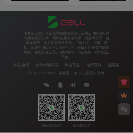
趣客盟专注分享正规网赚赚钱项目与全网活动线报电商
优惠券资源分享、网络创业实操教程，涵盖AI变现、自
媒体运营、无人直播流量变现；汇聚外卖、打车、酒
店、团购全域出行生活福利活动；每日更新免费电商优
惠券、免费影视会员、实物福利、创业赋能一站式综合
平台。
欧站速维
企智维导航网
玖速优品
拾肆互联
趣客盟
Copyright © 2026 ·
趣客盟
· 由
zibll主题
强力驱动.
扫码加QQ群
扫码加微信