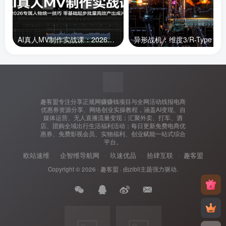
AI真人MV制作实战课：2026专属人物统一技巧，零基础起步批量高效产出成片
趣客盟专注分享正规网赚赚钱项目与全网活动线报电商
优惠券资源分享、网络创业实操教程，涵盖AI变现、自
媒体运营、无人直播流量变现；汇聚外卖、打车、酒
店、团购全域出行生活福利活动；每日更新免费电商优
惠券、免费影视会员、实物福利、创业赋能一站式综合
平台。
欧站速维
企智维导航网
玖速优品
拾肆互联
趣客盟
Copyright © 2026 ·
趣客盟
· 由
zibll主题
强力驱动.