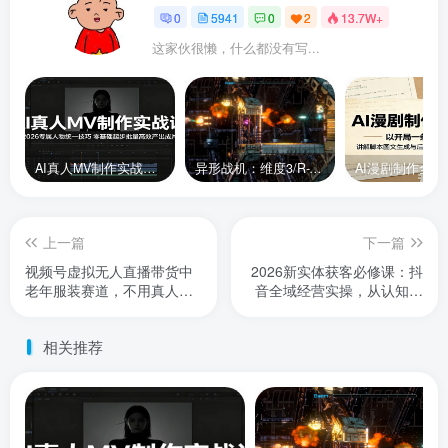
0
5941
0
2
13.7W+
这家伙很懒，什么都没有写...
AI真人MV制作实战课：2026专属人物统一技巧，零基础起步批量高效产出成片
异形战机：维度3/R-Type Dimensions III
上一篇
下一篇
视频号虚拟无人直播带货中
2026新实体获客必修课：抖
老年服装赛道，不用真人出
音全域经营实操，从认知破
镜、不用租场地，轻松实现
局到持续盈利
持续出单稳定盈利
相关推荐