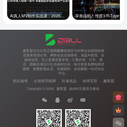
AI真人MV制作实战课：2026专属人物统一技巧，零基础起步批量高效产出成片
趣客盟专注分享正规网赚赚钱项目与全网活动线报电商
优惠券资源分享、网络创业实操教程，涵盖AI变现、自
媒体运营、无人直播流量变现；汇聚外卖、打车、酒
店、团购全域出行生活福利活动；每日更新免费电商优
惠券、免费影视会员、实物福利、创业赋能一站式综合
平台。
欧站速维
企智维导航网
玖速优品
拾肆互联
趣客盟
Copyright © 2026 ·
趣客盟
· 由
zibll主题
强力驱动.