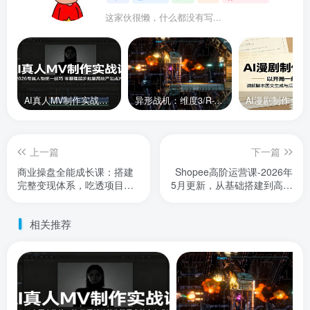
这家伙很懒，什么都没有写...
AI真人MV制作实战课：2026专属人物统一技巧，零基础起步批量高效产出成片
异形战机：维度3/R-Type Dimensions III
上一篇
下一篇
商业操盘全能成长课：搭建
Shopee高阶运营课-2026年
完整变现体系，吃透项目逻
5月更新，从基础搭建到高阶
辑玩转公域私域流量
广告，全链路实操破解流量
销量瓶颈
相关推荐