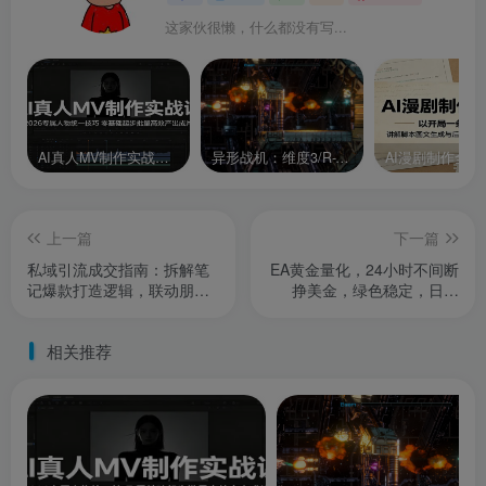
这家伙很懒，什么都没有写...
AI真人MV制作实战课：2026专属人物统一技巧，零基础起步批量高效产出成片
异形战机：维度3/R-Type Dimensions III
上一篇
下一篇
私域引流成交指南：拆解笔
EA黄金量化，24小时不间断
记爆款打造逻辑，联动朋友
挣美金，绿色稳定，日入
圈运营实现精准获客转化
1000+
相关推荐