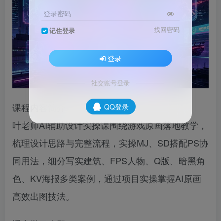
登录密码
找回密码
记住登录
登录
社交账号登录
课程内容简介
QQ登录
叶老师AI辅助设计实操课围绕游戏原画落地教学，
梳理设计思路与完整流程，实操MJ、SD搭配PS协
同用法，细分写实建筑、FPS人物、Q版、暗黑角
色、KV海报多类案例，通过项目实操掌握AI原画
高效出图技法。