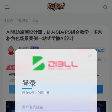
首页
网创项目
正文
AI辅助原画设计课，MJ+SD+PS组合教学，多风
格角色场景案例一站式学懂AI设计
趣客盟
关注
私信
1个月前更新
49
3
免费资源
AI辅助原画设计课，MJ+SD+PS组合教学，多风格角色场景案例一站式学懂AI设计
登录
此内容为免费资源，请登录后查看
登录查看
没有账号？立即注册
用户名或邮箱