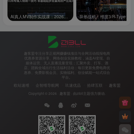
AI真人MV制作实战课：2026专属人物统一技巧，零基础起步批量高效产出成片
趣客盟专注分享正规网赚赚钱项目与全网活动线报电商
优惠券资源分享、网络创业实操教程，涵盖AI变现、自
媒体运营、无人直播流量变现；汇聚外卖、打车、酒
店、团购全域出行生活福利活动；每日更新免费电商优
惠券、免费影视会员、实物福利、创业赋能一站式综合
平台。
欧站速维
企智维导航网
玖速优品
拾肆互联
趣客盟
Copyright © 2026 ·
趣客盟
· 由
zibll主题
强力驱动.