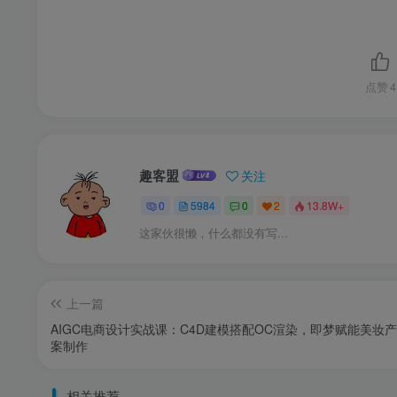
点赞
4
趣客盟
关注
0
5984
0
2
13.8W+
这家伙很懒，什么都没有写...
上一篇
AIGC电商设计实战课：C4D建模搭配OC渲染，即梦赋能美妆
案制作
相关推荐