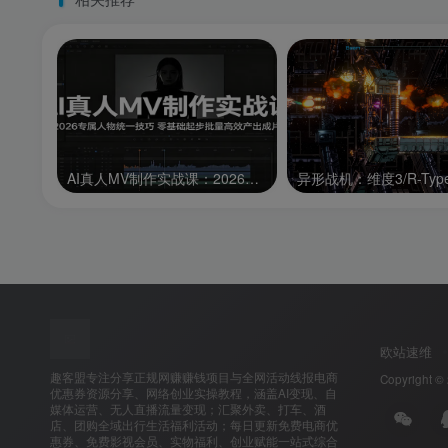
AI真人MV制作实战课：2026专属人物统一技巧，零基础起步批量高效产出成片
欧站速维
趣客盟专注分享正规网赚赚钱项目与全网活动线报电商
Copyright ©
优惠券资源分享、网络创业实操教程，涵盖AI变现、自
媒体运营、无人直播流量变现；汇聚外卖、打车、酒
店、团购全域出行生活福利活动；每日更新免费电商优
惠券、免费影视会员、实物福利、创业赋能一站式综合