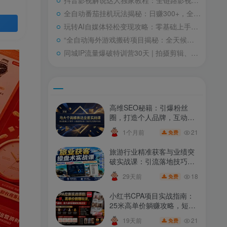
抖音影视解说达人独家教程：全链路影视解说盈利秘籍，选剧技巧+文案模板+AI应用+剪辑配音+封面制作，开启高收益之旅
全自动番茄挂机玩法揭秘：日赚300+，全程电脑操作，轻松开启高效盈利之旅
玩转AI自媒体轻松变现攻略：零基础上手，内容制作到盈利全解析
“全自动海外游戏搬砖项目揭秘：全天候运行，告别熬夜，轻松月入过万！”
同城IP流量爆破特训营30天 | 拍摄剪辑、文案引流、成交转化实操教程，助力门店业绩飙升
高维SEO秘籍：引爆粉丝
圈，打造个人品牌，互动营
销策略深度解析
21
1个月前
免费
旅游行业精准获客与业绩突
破实战课：引流落地技巧、
信任成交策略、账号运营迭
18
29天前
免费
代指南
小红书CPA项目实战指南：
25米高单价躺赚攻略，短视
频变现秘诀，新老用户全攻
21
19天前
免费
略（更新至0720）