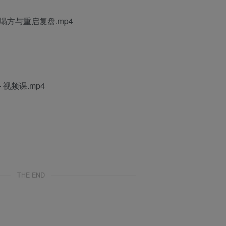
真实塌方与重启复盘.mp4
 视频课.mp4
THE END