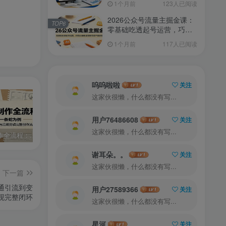
1个月前
123人已阅读
2026公众号流量主掘金课：
TOP6
零基础吃透起号运营，巧用
AI创作实现账号高产值变现
1个月前
117人已阅读
呜呜啦啦
关注
这家伙很懒，什么都没有写...
用户76486608
关注
这家伙很懒，什么都没有写...
AI漫剧制作全流程：以开局一条蛇为例，讲解脚本图文生成与后期剪辑完整创作流程
零基础7天AI漫剧速成课，无需绘画剪辑，全套工具落地教学，轻松实现漫剧账号稳定变现
外贸从入门到进阶一站式教学，平台运营 + 业务实操结合，实现业绩稳步增长
谢耳朵。。
关注
这家伙很懒，什么都没有写...
下一篇
通引流到变
用户27589366
关注
现完整闭环
这家伙很懒，什么都没有写...
星河
关注