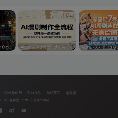
异形战机：维度3/R-Type Dimensions III
AI漫剧制作全流程：以开局一条蛇为例，讲解脚本图文生成与后期剪辑完整创作流程
企智维导航网
玖速优品
拾肆互联
趣客盟
 2026 ·
趣客盟
· 由
zibll主题
强力驱动.