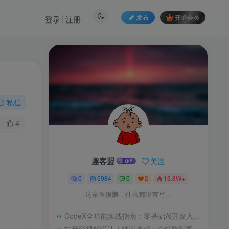
发布
开通会员
登录
注册
私信
4
趣客盟
关注
0
5984
0
2
13.8W+
这家伙很懒，什么都没有写...
CodeX全功能实战指南：零基础AI开发入门，从部署到高阶项目一键落地教程