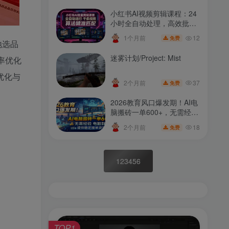
小红书AI视频剪辑课程：24
小时全自动处理，高效批量
变现攻略🎬🚀
12
1个月前
免费
地选品
迷雾计划/Project: Mist
率优化
优化与
37
2个月前
免费
2026教育风口爆发期！AI电
脑搬砖一单600+，无需经验
电脑就行，提供稳定接单资
18
2个月前
免费
源
123456
TOP1