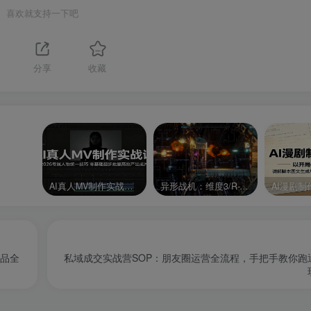
喜欢就支持一下吧
分享
收藏
AI真人MV制作实战课：2026专属人物统一技巧，零基础起步批量高效产出成片
异形战机：维度3/R-Type Dimensions III
产品全
私域成交实战营SOP：朋友圈运营全流程，手把手教你跑