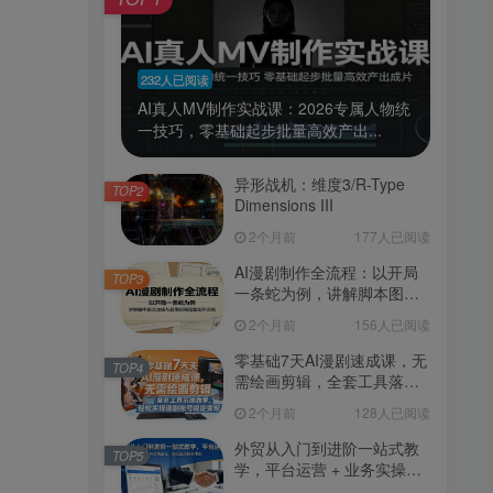
232人已阅读
AI真人MV制作实战课：2026专属人物统
一技巧，零基础起步批量高效产出...
异形战机：维度3/R-Type
TOP2
Dimensions III
2个月前
177人已阅读
AI漫剧制作全流程：以开局
TOP3
一条蛇为例，讲解脚本图文
生成与后期剪辑完整创作流
2个月前
156人已阅读
程
零基础7天AI漫剧速成课，无
TOP4
需绘画剪辑，全套工具落地
教学，轻松实现漫剧账号稳
2个月前
128人已阅读
定变现
外贸从入门到进阶一站式教
TOP5
学，平台运营 + 业务实操结
合，实现业绩稳步增长