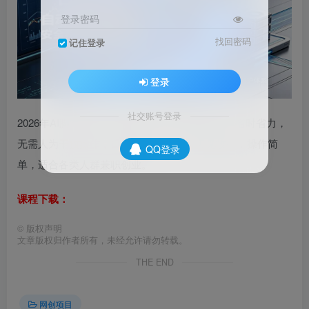
登录密码
找回密码
记住登录
登录
社交账号登录
2026年AI脚本全自动量化项目，全程托管运营，省时省力，
无需人为干预操作，日化可达500+，当天见收益，操作简
QQ登录
单，适合各类人群兼职创业。
课程下载：
©
版权声明
文章版权归作者所有，未经允许请勿转载。
THE END
网创项目