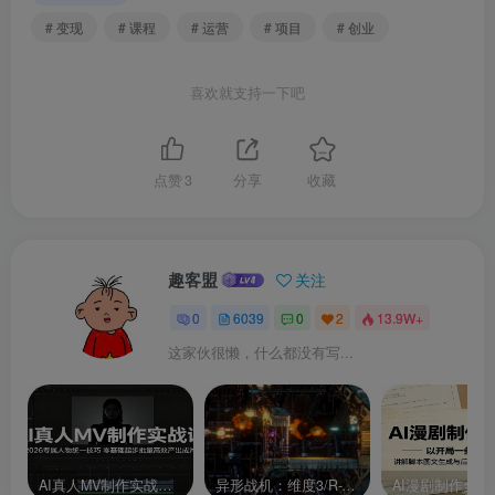
# 变现
# 课程
# 运营
# 项目
# 创业
喜欢就支持一下吧
点赞
3
分享
收藏
趣客盟
关注
0
6039
0
2
13.9W+
这家伙很懒，什么都没有写...
AI真人MV制作实战课：2026专属人物统一技巧，零基础起步批量高效产出成片
异形战机：维度3/R-Type Dimensions III