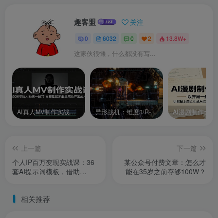
趣客盟
关注
0
6032
0
2
13.8W+
这家伙很懒，什么都没有写...
AI真人MV制作实战课：2026专属人物统一技巧，零基础起步批量高效产出成片
异形战机：维度3/R-Type Dimensions III
上一篇
下一篇
个人IP百万变现实战课：36
某公众号付费文章：怎么才
套AI提示词模板，借助
能在35岁之前存够100W？
Deepseek高效创作打造复利
商业IP
相关推荐