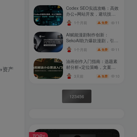
Codex SEO实战攻略：高效
办公+网站开发，避坑技巧
全解析
11
1个月前
免费
AI赋能漫剧制作创新：
SekoAI助力爆款漫剧，引领
行业潮流
11
1个月前
免费
油画创作入门指南：选题素
材分析+定位策略，文案、
→资产
配音、剪辑全攻略技巧
10
3天前
免费
123456
TOP1