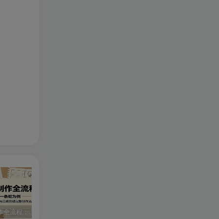
AI漫剧制作全流程：以开局一条蛇为例，讲解脚本图文生成与后期剪辑完整创作流程
零基础7天AI漫剧速成课，无需绘画剪辑，全套工具落地教学，轻松实现漫剧账号稳定变现
外贸从入门到进阶一站式教学，平台运营 + 业务实操结合，实现业绩稳步增长