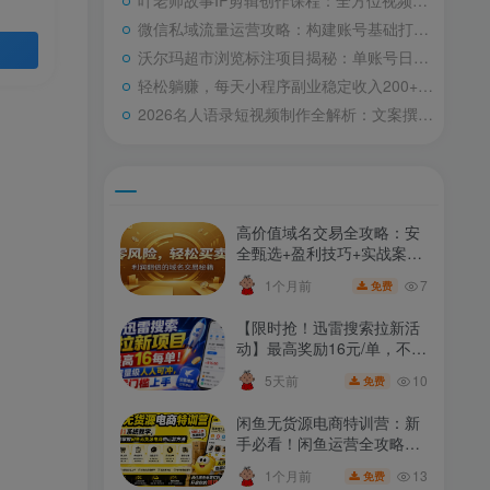
叶老师故事IP剪辑创作课程：全方位视频剪辑技巧解析
微信私域流量运营攻略：构建账号基础打造爆款，数据脱敏风险控制，规避运营高危隐患
沃尔玛超市浏览标注项目揭秘：单账号日赚20+，电脑操作日收益800+，含分佣机制！
轻松躺赚，每天小程序副业稳定收入200+，告别无效打工！
2026名人语录短视频制作全解析：文案撰写+声音克隆部署，涨粉变现技巧一网打尽
高价值域名交易全攻略：安
全甄选+盈利技巧+实战案例
分析
7
1个月前
免费
【限时抢！迅雷搜索拉新活
动】最高奖励16元/单，不限
量级，零门槛轻松参与，新
10
5天前
免费
手也能赚（0731更新）
闲鱼无货源电商特训营：新
手必看！闲鱼运营全攻略，
核心策略与技巧深度解析秘
13
1个月前
免费
籍