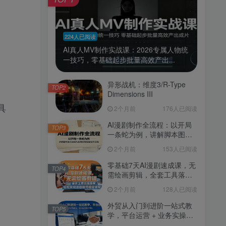
224人已阅读
AI真人MV制作实战课：2026专属人物统
一技巧，零基础起步批量高效产出...
异形战机：维度3/R-Type
TOP2
Dimensions III
具
2个月前
176人已阅读
AI漫剧制作全流程：以开局
TOP3
一条蛇为例，讲解脚本图文
生成与后期剪辑完整创作流
2个月前
153人已阅读
程
零基础7天AI漫剧速成课，无
TOP4
需绘画剪辑，全套工具落地
教学，轻松实现漫剧账号稳
2个月前
128人已阅读
定变现
外贸从入门到进阶一站式教
TOP5
学，平台运营 + 业务实操结
合，实现业绩稳步增长