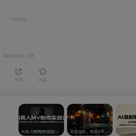
THE END
喜欢就支持一下吧
分享
收藏
AI真人MV制作实战课：2026专属人物统一技巧，零基础起步批量高效产出成片
异形战机：维度3/R-Type Dimensions III