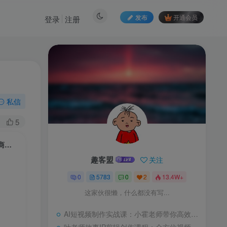
发布
开通会员
登录
注册
私信
5
2026AI仿真人短剧实战营第4期：从剧本到成片全流程教学，零基础打造商业级作品
趣客盟
关注
0
5783
0
2
13.4W+
这家伙很懒，什么都没有写...
AI短视频制作实战课：小霍老师带你高效学习