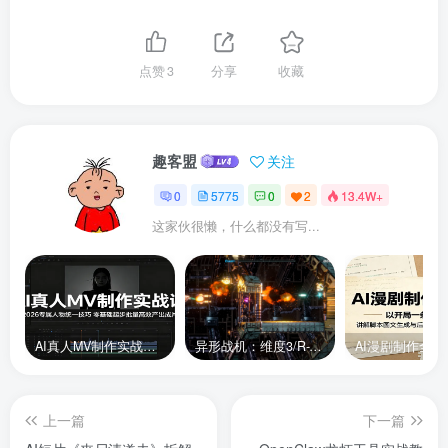
点赞
3
分享
收藏
趣客盟
关注
0
5775
0
2
13.4W+
这家伙很懒，什么都没有写...
AI真人MV制作实战课：2026专属人物统一技巧，零基础起步批量高效产出成片
异形战机：维度3/R-Type Dimensions III
上一篇
下一篇