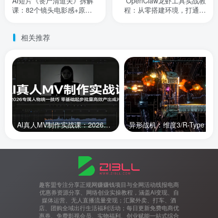
AI短片《丧尸清道夫》拆解
OpenClaw龙虾工具实战教
课：82个镜头电影感+原子
程：从零搭建环境，打通微
朋克美学，7天3000元国产
信飞书小红书全场景落地玩
天花板
法
相关推荐
AI真人MV制作实战课：2026专属人物统一技巧，零基础起步批量高效产出成片
趣客盟专注分享正规网赚赚钱项目与全网活动线报电商
优惠券资源分享、网络创业实操教程，涵盖AI变现、自
媒体运营、无人直播流量变现；汇聚外卖、打车、酒
店、团购全域出行生活福利活动；每日更新免费电商优
惠券、免费影视会员、实物福利、创业赋能一站式综合