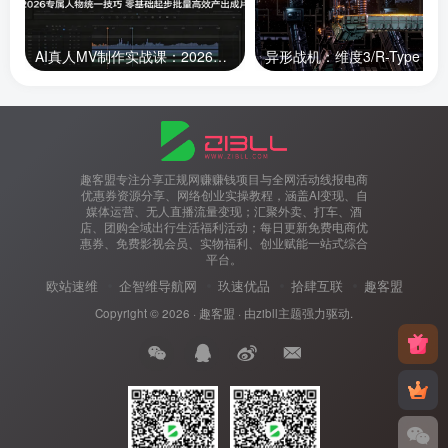
AI真人MV制作实战课：2026专属人物统一技巧，零基础起步批量高效产出成片
趣客盟专注分享正规网赚赚钱项目与全网活动线报电商
优惠券资源分享、网络创业实操教程，涵盖AI变现、自
媒体运营、无人直播流量变现；汇聚外卖、打车、酒
店、团购全域出行生活福利活动；每日更新免费电商优
惠券、免费影视会员、实物福利、创业赋能一站式综合
平台。
欧站速维
企智维导航网
玖速优品
拾肆互联
趣客盟
Copyright © 2026 ·
趣客盟
· 由
zibll主题
强力驱动.