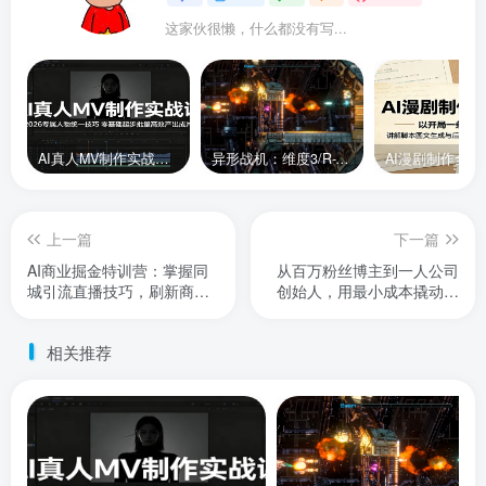
这家伙很懒，什么都没有写...
AI真人MV制作实战课：2026专属人物统一技巧，零基础起步批量高效产出成片
异形战机：维度3/R-Type Dimensions III
上一篇
下一篇
AI商业掘金特训营：掌握同
从百万粉丝博主到一人公司
城引流直播技巧，刷新商业
创始人，用最小成本撬动更
思维解锁全新增收路径
大商业价值
相关推荐