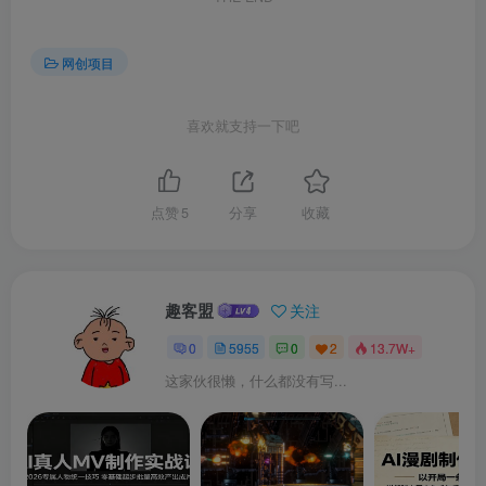
网创项目
喜欢就支持一下吧
点赞
5
分享
收藏
趣客盟
关注
0
5955
0
2
13.7W+
这家伙很懒，什么都没有写...