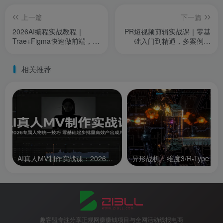
上一篇
下一篇
2026AI编程实战教程｜
PR短视频剪辑实战课｜零基
Trae+Figma快速做前端，从
础入门到精通，多案例实
零开发可商用咖啡点餐小程
操，快速掌握剪辑调色字幕
序项目
全技能
相关推荐
AI真人MV制作实战课：2026专属人物统一技巧，零基础起步批量高效产出成片
趣客盟专注分享正规网赚赚钱项目与全网活动线报电商