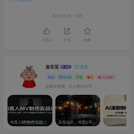
喜欢就支持一下吧
点赞
4
分享
收藏
趣客盟
关注
0
5753
0
2
13.3W+
这家伙很懒，什么都没有写...
AI真人MV制作实战课：2026专属人物统一技巧，零基础起步批量高效产出成片
异形战机：维度3/R-Type Dimensions III