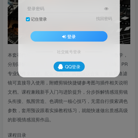
登录密码
找回密码
记住登录
登录
社交账号登录
本套初代风华影视情感混剪课程，涵盖多节系统实操教学，
分别讲解通用混剪实操、AE 参数调试、剪映快速剪辑、PR
QQ登录
专业制作全流程。配套专属 AE 调色预设合集，多款风格滤
镜可直接导入使用，附赠剪辑快捷键参考图与插件相关说明
文档。课程兼顾新手入门与进阶提升，分步拆解情感混剪镜
头衔接、氛围营造、色调统一核心技巧，无需自行摸索调色
参数，套用预设跟着实操教程练习，就能快速做出质感高级
的影视情感混剪作品。
课程目录