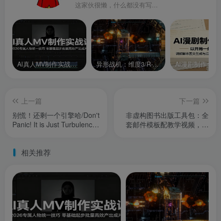
这家伙很懒，什么都没有写...
AI真人MV制作实战课：2026专属人物统一技巧，零基础起步批量高效产出成片
异形战机：维度3/R-Type Dimensions III
上一篇
下一篇
别慌！还剩一个引擎哈/Don't
非虚构图书出版工具包：全
Panic! It is Just Turbulence/
套邮件模板配教学视频，出
支持网络联机
版推广直接照搬套用
相关推荐