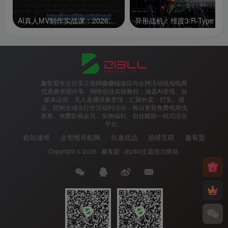
AI真人MV制作实战课：2026专属人物统一技巧，零基础起步批量高效产出成片
趣客盟专注分享正规网赚赚钱项目与全网活动线报电商
优惠券资源分享、网络创业实操教程，涵盖AI变现、自
媒体运营、无人直播流量变现；汇聚外卖、打车、酒
店、团购全域出行生活福利活动；每日更新免费电商优
惠券、免费影视会员、实物福利、创业赋能一站式综合
平台。
欧站速维
企智维导航网
玖速优品
拾肆互联
趣客盟
Copyright © 2026 ·
趣客盟
· 由
zibll主题
强力驱动.