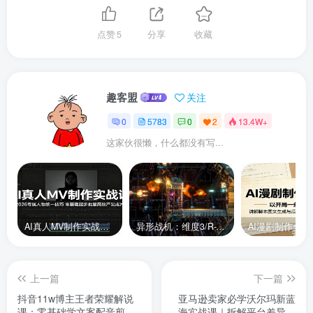
点赞
5
分享
收藏
趣客盟
关注
0
5783
0
2
13.4W+
这家伙很懒，什么都没有写...
AI真人MV制作实战课：2026专属人物统一技巧，零基础起步批量高效产出成片
异形战机：维度3/R-Type Dimensions III
上一篇
下一篇
抖音11w博主王者荣耀解说
亚马逊卖家必学沃尔玛新蓝
课：零基础学文案配音剪
海实战课｜拆解平台差异，