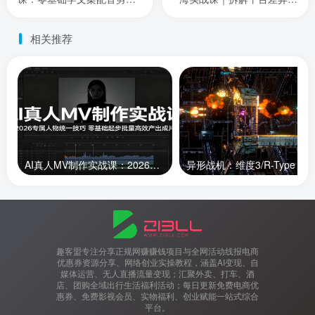
辑，解锁伙伴计划，日入千
快速平移流量，低成本开拓
元
跨境新渠道
相关推荐
AI真人MV制作实战课：2026专属人物统一技巧，零基础起步批量高效产出成片
趣客盟专注分享正规网赚赚钱项目与全网活动线报电商
优惠券资源分享、网络创业实操教程，涵盖AI变现、自
媒体运营、无人直播流量变现；汇聚外卖、打车、酒
店、团购全域出行生活福利活动；每日更新免费电商优
惠券、免费影视会员、实物福利、创业赋能一站式综合
平台。