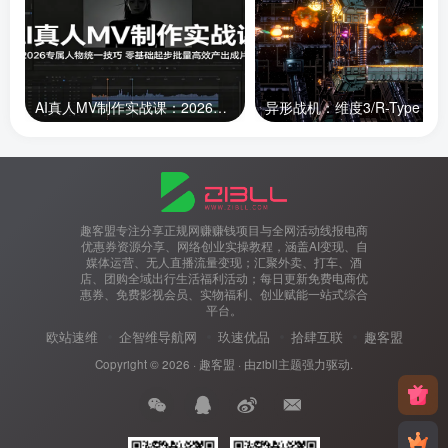
AI真人MV制作实战课：2026专属人物统一技巧，零基础起步批量高效产出成片
趣客盟专注分享正规网赚赚钱项目与全网活动线报电商
优惠券资源分享、网络创业实操教程，涵盖AI变现、自
媒体运营、无人直播流量变现；汇聚外卖、打车、酒
店、团购全域出行生活福利活动；每日更新免费电商优
惠券、免费影视会员、实物福利、创业赋能一站式综合
平台。
欧站速维
企智维导航网
玖速优品
拾肆互联
趣客盟
Copyright © 2026 ·
趣客盟
· 由
zibll主题
强力驱动.