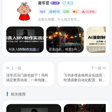
趣客盟
关注
0
6012
0
2
13.8W+
这家伙很懒，什么都没有写...
AI真人MV制作实战课：2026专属人物统一技巧，零基础起步批量高效产出成片
异形战机：维度3/R-Type Dimensions III
上一篇
下一篇
没学历没门路也能干！用AI
飞书多维表格商业实战营：
搞定教育动画，一单纯賺
吃透函数自动化配置，联动
700+，全靠信息差闷声发大
机器人工作流解锁多元变现
财【揭秘】
模式
相关推荐