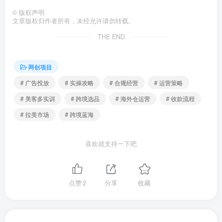
©
版权声明
文章版权归作者所有，未经允许请勿转载。
THE END
网创项目
# 广告投放
# 实操攻略
# 合规经营
# 运营策略
# 美客多实训
# 跨境选品
# 海外仓运营
# 收款流程
# 拉美市场
# 跨境蓝海
喜欢就支持一下吧
点赞
2
分享
收藏