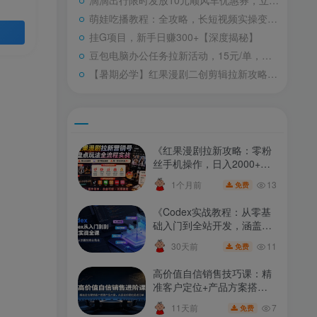
滴滴出行限时发放10元顺风车优惠券，立即领取！
萌娃吃播教程：全攻略，长短视频实操变现指南，图文+视频教学，零基础入门，伙伴计划+收徒+商单多渠道收益
挂G项目，新手日赚300+【深度揭秘】
豆包电脑办公任务拉新活动，15元/单，热销爆单，月入过万，转化率高，达人必抢项目！【8月8日更新】
【暑期必学】红果漫剧二创剪辑拉新攻略课，7米佣金新用户，日赚四位数风口玩法（08.08更新）
《红果漫剧拉新攻略：零粉
丝手机操作，日入2000+实
操玩法详解（更新至
13
1个月前
免费
0628）》
《Codex实战教程：从零基
础入门到全站开发，涵盖账
号充值、AI联动、核心功
11
30天前
免费
能、自动化搭建》
高价值自信销售技巧课：精
准客户定位+产品方案搭
建，谈价自如，轻松成交订
7
11天前
免费
单