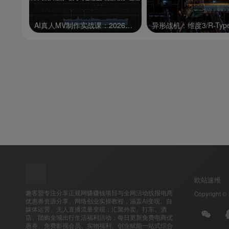
AI真人MV制作实战课：2026专属人物统一技巧，零基础起步批量高效产出成片
欧站速维
趣客盟专注分享正规网赚赚钱项目与全网活动线报电商
Copyright ©
优惠券资源分享、网络创业实操教程，涵盖AI变现、自
媒体运营、无人直播流量变现；汇聚外卖、打车、酒
店、团购全域出行生活福利活动；每日更新免费电商优
惠券、免费影视会员、实物福利、创业赋能一站式综合