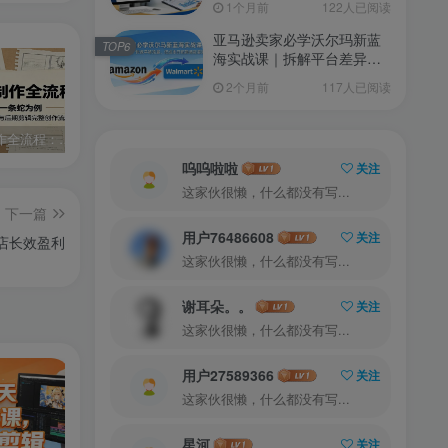
1个月前
122人已阅读
亚马逊卖家必学沃尔玛新蓝
TOP6
海实战课｜拆解平台差异，
快速平移流量，低成本开拓
2个月前
117人已阅读
跨境新渠道
AI漫剧制作全流程：以开局一条蛇为例，讲解脚本图文生成与后期剪辑完整创作流程
零基础7天AI漫剧速成课，无需绘画剪辑，全套工具落地教学，轻松实现漫剧账号稳定变现
外贸从入门到进阶一站式教学，平台运营 + 业务实操结合，实现业绩稳步增长
呜呜啦啦
关注
这家伙很懒，什么都没有写...
下一篇
用户76486608
关注
门店长效盈利
这家伙很懒，什么都没有写...
谢耳朵。。
关注
这家伙很懒，什么都没有写...
用户27589366
关注
这家伙很懒，什么都没有写...
星河
关注