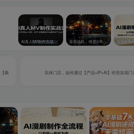
AI真人MV制作实战课：2026专属人物统一技巧，零基础起步批量高效产出成片
异形战机：维度3/R-Type Dimensions III
机【揭
实体门店，如何通过【产品+IP+AI】经营实现