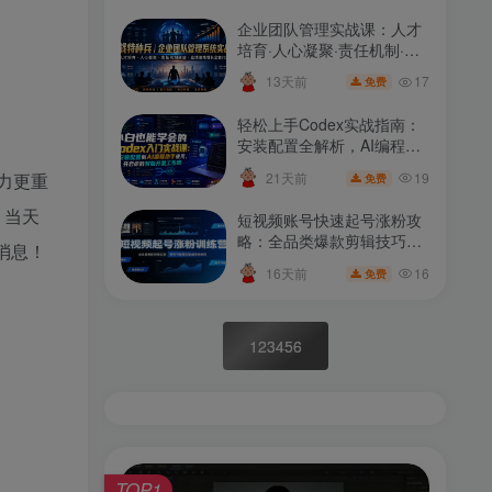
企业团队管理实战课：人才
培育·人心凝聚·责任机制·业
绩增长——商战特种兵全套
17
13天前
免费
策略
轻松上手Codex实战指南：
安装配置全解析，AI编程助
手一网打尽，打造高效智能
19
21天前
力更重
免费
开发体验
，当天
短视频账号快速起号涨粉攻
略：全品类爆款剪辑技巧、
消息！
账号运营节奏优化与复盘实
16
16天前
免费
战教程
123456
TOP1