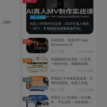
226人已阅读
，同时
AI真人MV制作实战课：2026专属人物统
一技巧，零基础起步批量高效产出...
异形战机：维度3/R-Type
TOP2
Dimensions III
2个月前
176人已阅读
AI漫剧制作全流程：以开局
TOP3
一条蛇为例，讲解脚本图文
生成与后期剪辑完整创作流
2个月前
154人已阅读
程
零基础7天AI漫剧速成课，无
TOP4
需绘画剪辑，全套工具落地
教学，轻松实现漫剧账号稳
2个月前
128人已阅读
定变现
外贸从入门到进阶一站式教
TOP5
学，平台运营 + 业务实操结
合，实现业绩稳步增长