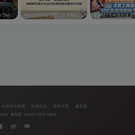
异形战机：维度3/R-Type Dimensions III
AI漫剧制作全流程：以开局一条蛇为例，讲解脚本图文生成与后期剪辑完整创作流程
企智维导航网
玖速优品
拾肆互联
趣客盟
 2026 ·
趣客盟
· 由
zibll主题
强力驱动.