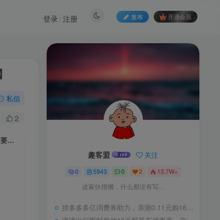
发布
开通会员
登录
注册
】
私信
2
副业根本不难，一部手机保底日入500+，长期稳定，选择永远比努力更重要！【揭秘】
趣客盟
关注
0
5943
0
2
13.7W+
这家伙很懒，什么都没有写...
拼多多多亿消费券助力，亲测0.11元购16枚无抗鸡蛋，超值抢购！