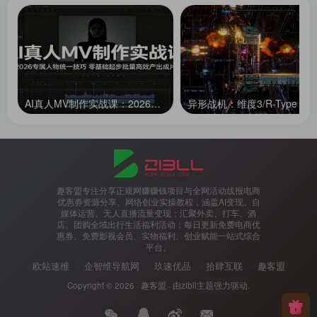
AI真人MV制作实战课：2026专属人物统一技巧，零基础起步批量高效产出成片
趣客盟专注分享正规网赚赚钱项目与全网活动线报电商
优惠券资源分享、网络创业实操教程，涵盖AI变现、自
媒体运营、无人直播流量变现；汇聚外卖、打车、酒
店、团购全域出行生活福利活动；每日更新免费电商优
惠券、免费影视会员、实物福利、创业赋能一站式综合
平台。
欧站速维
企智维导航网
玖速优品
拾肆互联
趣客盟
Copyright © 2026 ·
趣客盟
· 由
zibll主题
强力驱动.