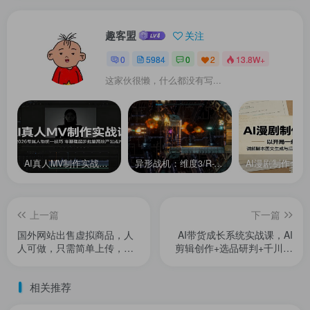
趣客盟
关注
0
5984
0
2
13.8W+
这家伙很懒，什么都没有写...
AI真人MV制作实战课：2026专属人物统一技巧，零基础起步批量高效产出成片
异形战机：维度3/R-Type Dimensions III
上一篇
下一篇
国外网站出售虚拟商品，人
AI带货成长系统实战课，AI
人可做，只需简单上传，不
剪辑创作+选品研判+千川投
用引流，最简单得网赚项目
放融会贯通，新手也能打造
高转化带货账号(更新2026
相关推荐
年)