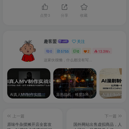
点赞
3
分享
收藏
趣客盟
关注
0
5755
0
2
13.3W+
这家伙很懒，什么都没有写...
AI真人MV制作实战课：2026专属人物统一技巧，零基础起步批量高效产出成片
异形战机：维度3/R-Type Dimensions III
上一篇
下一篇
原味牛杂摆摊开店全套攻
国外网站出售虚拟商品，人