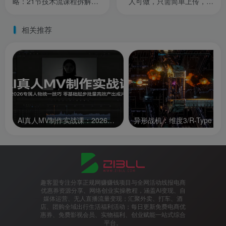
略：21节技术流课程拆解，
人可做，只需简单上传，不
手把手还原爆火配方
用引流，最简单得网赚项目
相关推荐
AI真人MV制作实战课：2026专属人物统一技巧，零基础起步批量高效产出成片
趣客盟专注分享正规网赚赚钱项目与全网活动线报电商
优惠券资源分享、网络创业实操教程，涵盖AI变现、自
媒体运营、无人直播流量变现；汇聚外卖、打车、酒
店、团购全域出行生活福利活动；每日更新免费电商优
惠券、免费影视会员、实物福利、创业赋能一站式综合
平台。