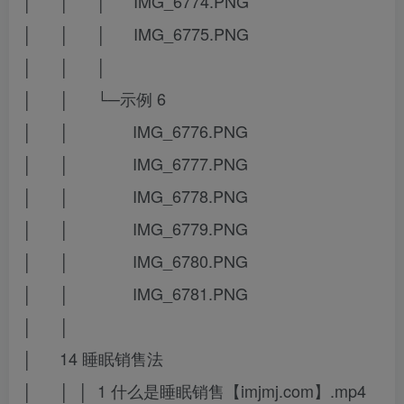
│ │ │ IMG_6774.PNG
│ │ │ IMG_6775.PNG
│ │ │
│ │ └─示例 6
│ │ IMG_6776.PNG
│ │ IMG_6777.PNG
│ │ IMG_6778.PNG
│ │ IMG_6779.PNG
│ │ IMG_6780.PNG
│ │ IMG_6781.PNG
│ │
│ 14 睡眠销售法
│ │ │ 1 什么是睡眠销售【imjmj.com】.mp4