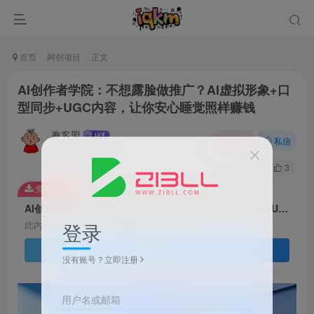
首页
网创项目
正文
AI创作者学院：不想露脸做推广？AI虚拟形象+口
型同步+UGC内容，让你安心睡觉照样赚钱
趣客盟
关注
私信
2个月前发布
46
3
免费资源
AI创作者学院：不想露脸做推广？AI虚拟形象+口型同步+UGC内容，让你安心睡觉照样赚钱
登录
此内容为免费资源，请登录后查看
登录查看
没有账号？立即注册
用户名或邮箱