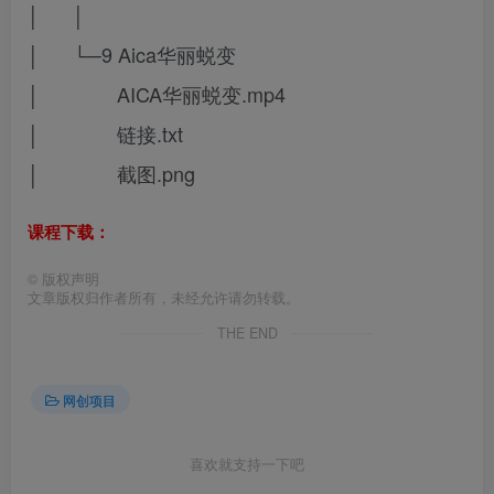
│ │
│ └─9 Aica华丽蜕变
│ AICA华丽蜕变.mp4
│ 链接.txt
│ 截图.png
课程下载：
©
版权声明
文章版权归作者所有，未经允许请勿转载。
THE END
网创项目
喜欢就支持一下吧