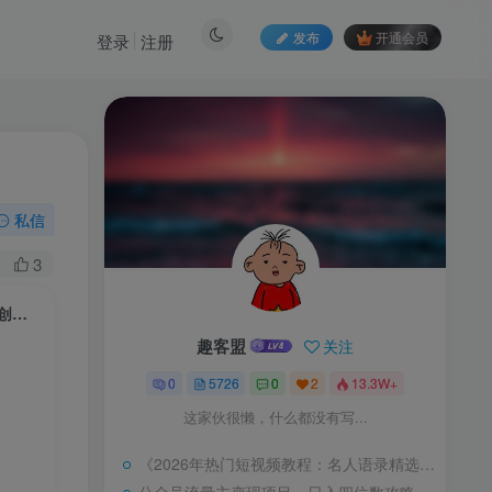
发布
开通会员
登录
注册
】
私信
3
AI创作者学院：教你制作逼真的虚拟形象，帮你销售产品而无需露面【原创双语字幕】
趣客盟
关注
0
5726
0
2
13.3W+
这家伙很懒，什么都没有写...
《2026年热门短视频教程：名人语录精选，涨粉变现秘诀一网打尽》