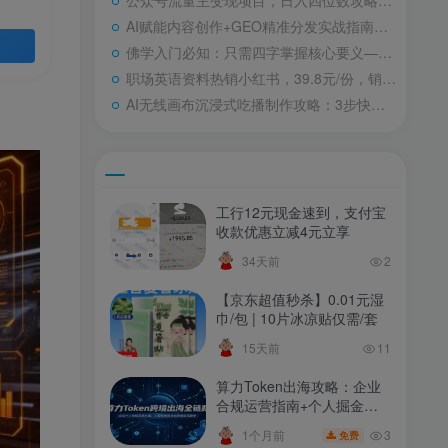
公众号流量主变现项目，日入四位数攻略：普通人轻松上手，8月最新变现技巧揭秘
AI赋能内容创作+GEO精准分发实战指南：解锁AI量产SOP与高效分发策略【白皮书】
佛学入门必知：只需四字掌握核心要义——佛学精粹初探
职场英语资料热销小红书，39.8元/份，销量突破2万份，新手轻松上手教程
AI无线画布沉浸式吃播制作攻略：3步快速上手，保姆级教程，无线画布工作流详解
工行12元现金速到，支付宝
收款优惠立减4元立享
34天前
2
【京东超值秒杀】0.01元湿
巾/包 | 10片冰凉贴仅需/套
15天前
11
算力Token出海攻略：企业
合规运营指南+个人掘金秘
籍深度解析
3
1个月前
免费