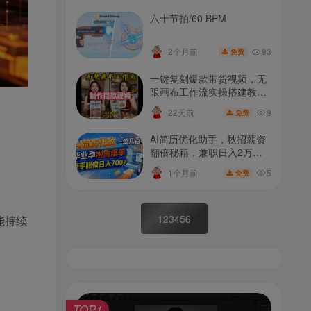
六十节拍/60 BPM
93
2个月前
免费
一键复刻爆款带货视频，无
限画布工作流实操搭建教
程，简单易学，轻松上热门
9
22天前
免费
AI简历优化助手，秋招薪资
翻倍秘籍，兼职日入2万实
战指南免费获取！
5
1个月前
免费
123456
能持续
TOP1