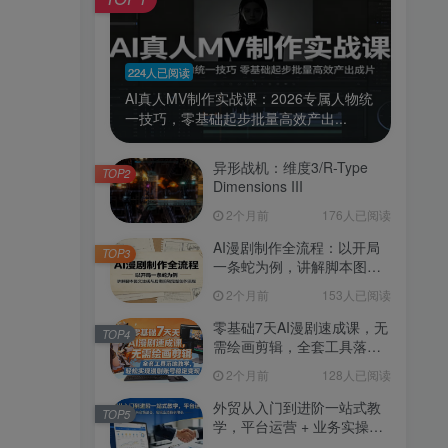
224人已阅读
AI真人MV制作实战课：2026专属人物统
一技巧，零基础起步批量高效产出...
异形战机：维度3/R-Type
TOP2
Dimensions III
2个月前
176人已阅读
AI漫剧制作全流程：以开局
TOP3
一条蛇为例，讲解脚本图文
生成与后期剪辑完整创作流
2个月前
153人已阅读
程
零基础7天AI漫剧速成课，无
TOP4
需绘画剪辑，全套工具落地
教学，轻松实现漫剧账号稳
2个月前
128人已阅读
定变现
外贸从入门到进阶一站式教
TOP5
学，平台运营 + 业务实操结
合，实现业绩稳步增长