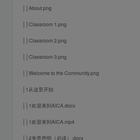
││About.png
││Classroom 1.png
││Classroom 2.png
││Classroom 3.png
││Welcome to the Community.png
│1从这里开始
││1欢迎来到AICA.docx
││1欢迎来到AICA.mp4
││2免责声明（必读）.docx