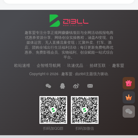
趣客盟专注分享正规网赚赚钱项目与全网活动线报电商
优惠券资源分享、网络创业实操教程，涵盖AI变现、自
媒体运营、无人直播流量变现；汇聚外卖、打车、酒
店、团购全域出行生活福利活动；每日更新免费电商优
惠券、免费影视会员、实物福利、创业赋能一站式综合
平台。
欧站速维
企智维导航网
玖速优品
拾肆互联
趣客盟
Copyright © 2026 ·
趣客盟
· 由
zibll主题
强力驱动.
扫码加QQ群
扫码加微信