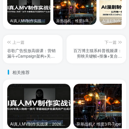
AI真人MV制作实战课：2026专属人物统一技巧，零基础起步批量高效产出成片
异形战机：维度3/R-Type Dimensions III
上一篇
下一篇
谷歌广告投放高级课：营销
百万博主猫系科普视频课：
漏斗+Campaign架构+关键
剪映关键帧+抠像+复合片
词策略，系统掌握Google
段，新手也能月入过万
Ads
相关推荐
AI真人MV制作实战课：2026专属人物统一技巧，零基础起步批量高效产出成片