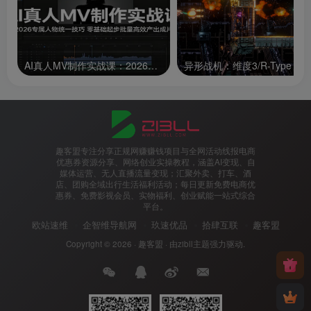
AI真人MV制作实战课：2026专属人物统一技巧，零基础起步批量高效产出成片
趣客盟专注分享正规网赚赚钱项目与全网活动线报电商
优惠券资源分享、网络创业实操教程，涵盖AI变现、自
媒体运营、无人直播流量变现；汇聚外卖、打车、酒
店、团购全域出行生活福利活动；每日更新免费电商优
惠券、免费影视会员、实物福利、创业赋能一站式综合
平台。
欧站速维
企智维导航网
玖速优品
拾肆互联
趣客盟
Copyright © 2026 ·
趣客盟
· 由
zibll主题
强力驱动.