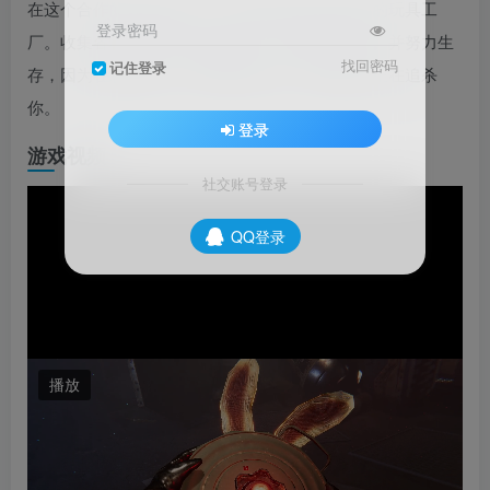
在这个合作的恐怖游戏中，您的团队将前往废弃的玩具工
登录密码
厂。收集各种垃圾从中提取材料，改造您的装备。并努力生
找回密码
记住登录
存，因为在您探索工厂的黑暗地牢时，嗜血娃娃正在追杀
你。
登录
游戏视频
社交账号登录
QQ登录