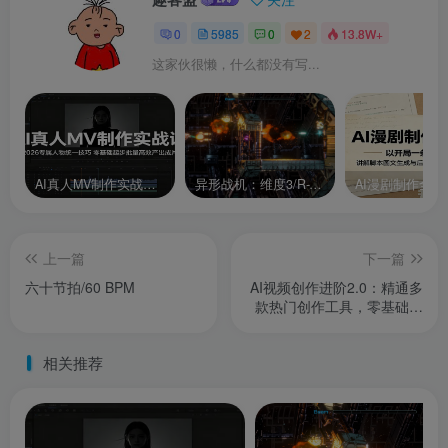
0
5985
0
2
13.8W+
这家伙很懒，什么都没有写...
AI真人MV制作实战课：2026专属人物统一技巧，零基础起步批量高效产出成片
异形战机：维度3/R-Type Dimensions III
上一篇
下一篇
六十节拍/60 BPM
AI视频创作进阶2.0：精通多
款热门创作工具，零基础进
阶资深视频创作高手
相关推荐