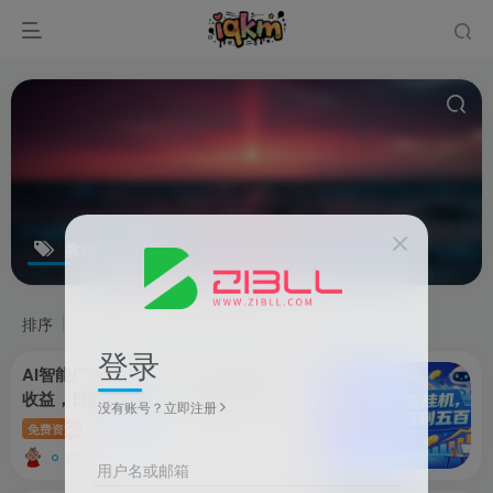
教程
共52篇
排序
更新
浏览
点赞
评论
登录
AI智能广告自动投放，24小时不间断
收益，日赚300-500，新手快速上手教
没有账号？立即注册
程
免费资源
网创项目
前天
1
用户名或邮箱