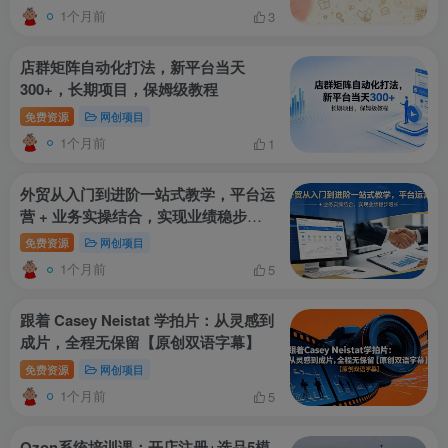
1个月前
3
店群矩阵自动化打法，新平台当天
300+，长期项目，保姆级教程
免费资源
网创项目
1个月前
1
外贸从入门到进阶一站式教学，平台运
营 + 业务实操结合，实现业绩稳步增
长
免费资源
网创项目
1个月前
5
跟着 Casey Neistat 学拍片：从灵感到
成片，全程无保留【原创双语字幕】
免费资源
网创项目
1个月前
5
Ozon系统培训课：开店注册+选品5模