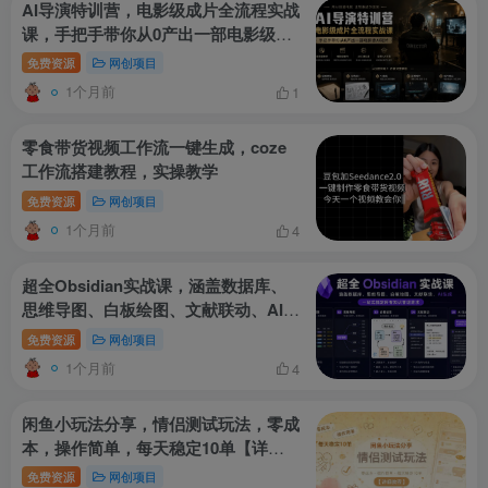
AI导演特训营，电影级成片全流程实战
课，手把手带你从0产出一部电影级AI
短片
免费资源
网创项目
1个月前
1
零食带货视频工作流一键生成，coze
工作流搭建教程，实操教学
免费资源
网创项目
1个月前
4
超全Obsidian实战课，涵盖数据库、
思维导图、白板绘图、文献联动、AI生
成，一站式搞定所有知识管理需求
免费资源
网创项目
1个月前
4
闲鱼小玩法分享，情侣测试玩法，零成
本，操作简单，每天稳定10单【详细
教程】
免费资源
网创项目