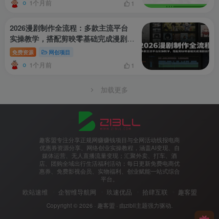
1个月前
1
2026漫剧制作全流程：多款主流平台
实操教学，搭配剪映零基础完成漫剧创
作
免费资源
网创项目
1个月前
1
加载更多
趣客盟专注分享正规网赚赚钱项目与全网活动线报电商
优惠券资源分享、网络创业实操教程，涵盖AI变现、自
媒体运营、无人直播流量变现；汇聚外卖、打车、酒
店、团购全域出行生活福利活动；每日更新免费电商优
惠券、免费影视会员、实物福利、创业赋能一站式综合
平台。
欧站速维
企智维导航网
玖速优品
拾肆互联
趣客盟
Copyright © 2026 ·
趣客盟
· 由
zibll主题
强力驱动.