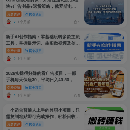
块+广告测品+退货策略，俄罗斯电商
卖家必修
免费资源
网创项目
1个月前
1
新手AI创作指南：零基础玩转多款主流
工具，掌握提示词、生图做视频及创意
玩法
免费资源
网创项目
1个月前
1
2026实操很好賺的看广告项目，一部
手机每天保底30，平均日入40-50，在
家轻松操作【揭秘】
免费资源
网创项目
1个月前
5
一个适合普通人上手的兼职小项目，只
需复制粘贴即可完成操作，轻松日收益
30+
免费资源
网创项目