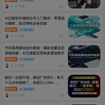
1个月前
1
AI记账软件编程自学入门教程：零基础
AI编程，副业增收必备技能
免费资源
网创项目
1个月前
1
汽车垂类解说创作教程：爆款流量底层
逻辑拆解，AI文案配音剪辑多赛道教学
免费资源
网创项目
1个月前
0
副业一点都不难，微信广告挂G，每天
十几分钟就够了，保底日入500+，长
期稳定【揭秘】
免费资源
网创项目
1个月前
2