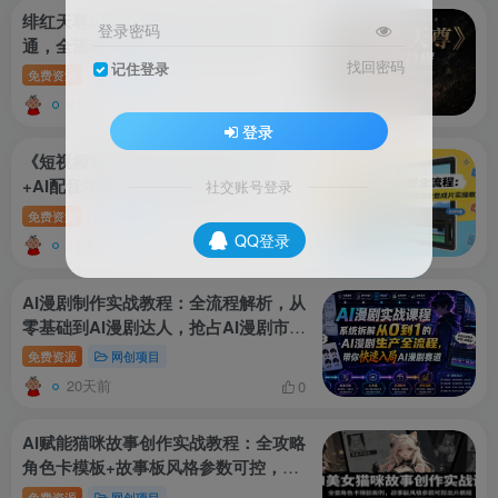
绯红天尊AI漫剧制作指南：零基础精
登录密码
通，全流程实战课，涵盖工具使用、剧
找回密码
本创作、爆款解析、提示词素材与剪辑
记住登录
免费资源
网创项目
技巧
8天前
0
登录
《短视频制作全攻略：趣味文案撰写
+AI配音字幕+预设成片教程》
社交账号登录
免费资源
网创项目
QQ登录
17天前
0
AI漫剧制作实战教程：全流程解析，从
零基础到AI漫剧达人，抢占AI漫剧市场
先机
免费资源
网创项目
20天前
0
AI赋能猫咪故事创作实战教程：全攻略
角色卡模板+故事板风格参数可控，高
效出片教学
免费资源
网创项目