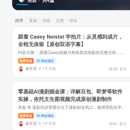
培训
共4篇
排序
更新
浏览
点赞
评论
跟着 Casey Neistat 学拍片：从灵感到成片，
全程无保留【原创双语字幕】
内容大纲： 跟随Casey拍摄与剪辑真实电影的完整过程，直接复制他高效、真诚且直击人心的叙事秘诀。 本课程将带您全方位深入 groundbreaking 电影制作人Casey Neistat的创作世界——您将走进他的...
免费资源
网创项目
趣客盟
1个月前
25
5
零基础AI漫剧掘金课：详解豆包、即梦等软件
实操，依托文生图视频完成原创漫剧制作
本套 AI 漫剧培训营紧扣当下漫剧创业风口，梳理系统化学习路径，从行业前景切入，逐一教学豆包、即梦、Vidu、海螺等主流 AI 工具。课程由浅入深讲解提示词入门与进阶写法，涵盖文生视频、图生视...
免费资源
网创项目
趣客盟
1个月前
81
5