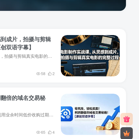
感到成片，拍摄与剪辑
原创双语字幕】
电影制作实战课，从灵感到成片，拍摄与剪辑真实电影的完整过程【原创双语字幕】 内容大纲： 跟随Casey拍摄与剪辑真实电影的完整过程，直接复制他高效、真诚且直击人心的叙事秘诀。 本课程将带您...
58
2
润翻倍的域名交易秘
内容大纲： 《域名掘金》教您利用业余时间低价收购过期域名，并快速高价转售，赚取丰厚利润。这门生意的核心是以极低成本买入过期域名，再以高价卖出——您只需花费约7.99美元买入一个域名，便...
65
4