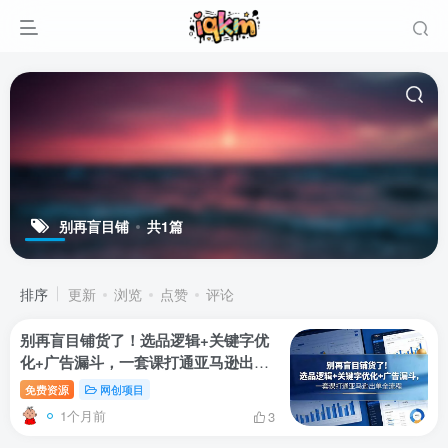
别再盲目铺
共1篇
排序
更新
浏览
点赞
评论
别再盲目铺货了！选品逻辑+关键字优
化+广告漏斗，一套课打通亚马逊出单
全流程
免费资源
网创项目
1个月前
3