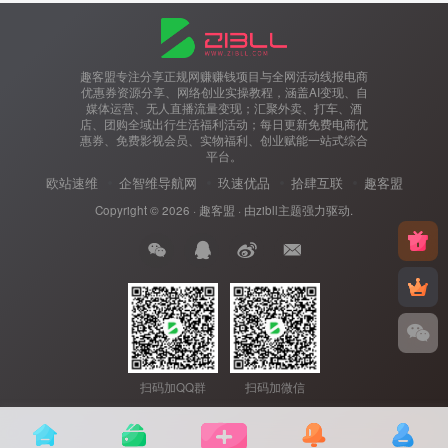
趣客盟专注分享正规网赚赚钱项目与全网活动线报电商
优惠券资源分享、网络创业实操教程，涵盖AI变现、自
媒体运营、无人直播流量变现；汇聚外卖、打车、酒
店、团购全域出行生活福利活动；每日更新免费电商优
惠券、免费影视会员、实物福利、创业赋能一站式综合
平台。
欧站速维
企智维导航网
玖速优品
拾肆互联
趣客盟
Copyright © 2026 ·
趣客盟
· 由
zibll主题
强力驱动.
扫码加QQ群
扫码加微信