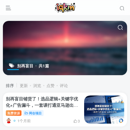
别再盲目
共1篇
排序
更新
浏览
点赞
评论
别再盲目铺货了！选品逻辑+关键字优
化+广告漏斗，一套课打通亚马逊出单
全流程
免费资源
网创项目
1个月前
3