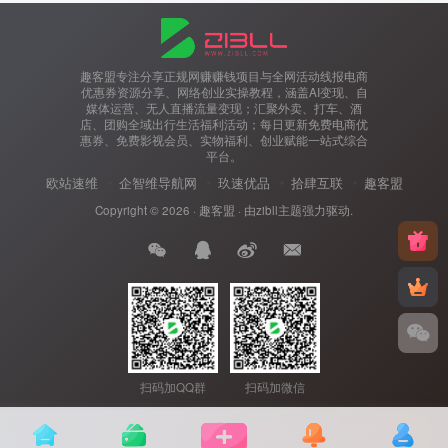
趣客盟专注分享正规网赚赚钱项目与全网活动线报电商
优惠券资源分享、网络创业实操教程，涵盖AI变现、自
媒体运营、无人直播流量变现；汇聚外卖、打车、酒
店、团购全域出行生活福利活动；每日更新免费电商优
惠券、免费影视会员、实物福利、创业赋能一站式综合
平台。
欧站速维
企智维导航网
玖速优品
拾肆互联
趣客盟
Copyright © 2026 ·
趣客盟
· 由
zibll主题
强力驱动.
扫码加QQ群
扫码加微信